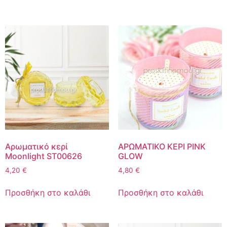
Αρωματικό κερί
ΑΡΩΜΑΤΙΚΟ ΚΕΡΙ PINK
Moonlight ST00626
GLOW
4,20
€
4,80
€
Προσθήκη στο καλάθι
Προσθήκη στο καλάθι