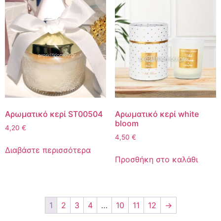
Αρωματικό κερί ST00504
Αρωματικό κερί white
bloom
4,20
€
4,50
€
Διαβάστε περισσότερα
Προσθήκη στο καλάθι
1
2
3
4
…
10
11
12
→