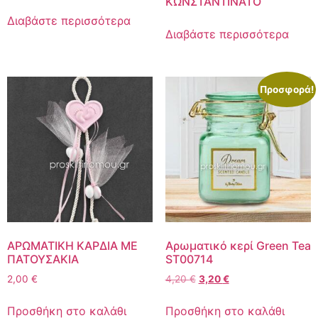
ΚΩΝΣΤΑΝΤΙΝΑΤΟ
Διαβάστε περισσότερα
Διαβάστε περισσότερα
Προσφορά!
ΑΡΩΜΑΤΙΚΗ ΚΑΡΔΙΑ ΜΕ
Αρωματικό κερί Green Tea
ΠΑΤΟΥΣΑΚΙΑ
ST00714
2,00
€
4,20
€
3,20
€
Προσθήκη στο καλάθι
Προσθήκη στο καλάθι