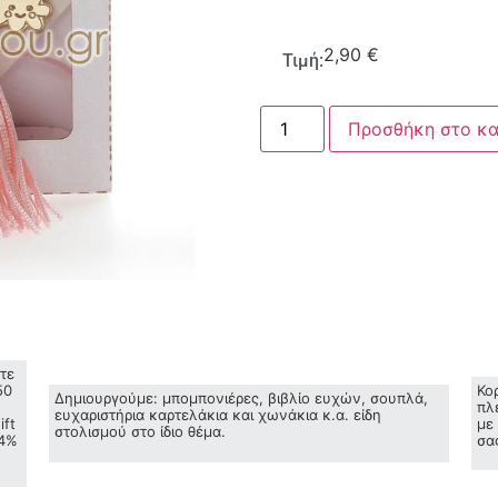
2,90
€
Τιμή:
Προσθήκη στο κα
τε
50
Κο
Δημιουργούμε: μπομπονιέρες, βιβλίο ευχών, σουπλά,
πλ
ευχαριστήρια καρτελάκια και χωνάκια κ.α. είδη
ift
με
στολισμού στο ίδιο θέμα.
24%
σα