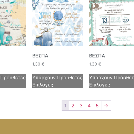
ΒΕΣΠΑ
ΒΕΣΠΑ
1,30
€
1,30
€
 Πρόσθετες
Υπάρχουν Πρόσθετες
Υπάρχουν Πρόσθετ
Επιλογές
Επιλογές
1
2
3
4
5
→